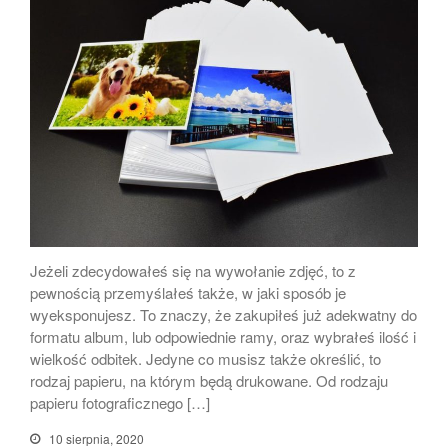
Zdjęcie do dowodu osobistego
gdzie najlepiej zrobić!
Zdjęcie psa
Ruch na fotografii wykonywanej
smartfonem.
Tworzenie portretów
smartfonem
Jeżeli zdecydowałeś się na wywołanie zdjęć, to z
Dlaczego warto wywołać swoje
pewnością przemyślałeś także, w jaki sposób je
zdjęcia?
wyeksponujesz. To znaczy, że zakupiłeś już adekwatny do
formatu album, lub odpowiednie ramy, oraz wybrałeś ilość i
wielkość odbitek. Jedyne co musisz także określić, to
rodzaj papieru, na którym będą drukowane. Od rodzaju
papieru fotograficznego […]
marzec 2025
luty 2025
10 sierpnia, 2020