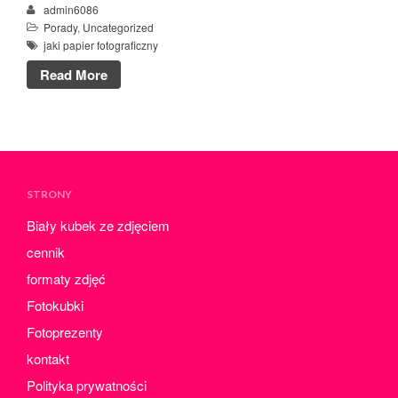
admin6086
kwiecień 2024
Porady
,
Uncategorized
marzec 2024
jaki papier fotograficzny
luty 2024
Read More
styczeń 2024
grudzień 2023
listopad 2023
październik 2023
wrzesień 2023
STRONY
sierpień 2023
Biały kubek ze zdjęciem
lipiec 2023
cennik
czerwiec 2023
formaty zdjęć
maj 2023
Fotokubki
kwiecień 2023
Fotoprezenty
marzec 2023
kontakt
luty 2023
Polityka prywatności