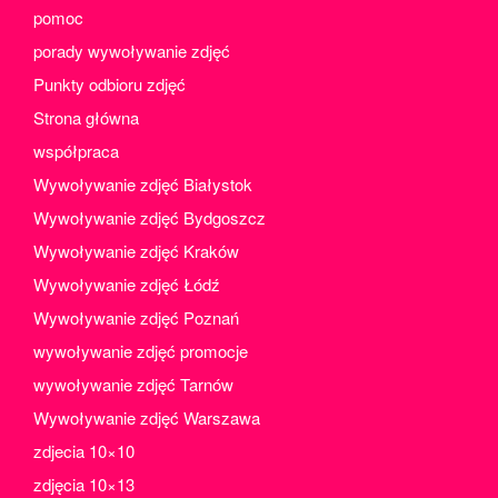
styczeń 2023
pomoc
grudzień 2022
porady wywoływanie zdjęć
listopad 2022
Punkty odbioru zdjęć
październik 2022
Strona główna
wrzesień 2022
współpraca
sierpień 2022
Wywoływanie zdjęć Białystok
lipiec 2022
Wywoływanie zdjęć Bydgoszcz
czerwiec 2022
Wywoływanie zdjęć Kraków
maj 2022
Wywoływanie zdjęć Łódź
kwiecień 2022
Wywoływanie zdjęć Poznań
marzec 2022
wywoływanie zdjęć promocje
luty 2022
wywoływanie zdjęć Tarnów
styczeń 2022
Wywoływanie zdjęć Warszawa
grudzień 2021
zdjecia 10×10
listopad 2021
zdjęcia 10×13