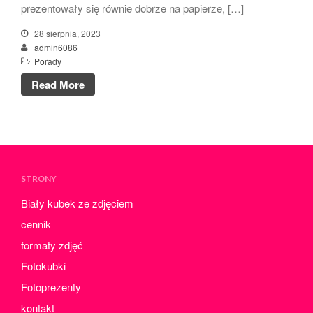
prezentowały się równie dobrze na papierze, […]
kwiecień 2024
marzec 2024
28 sierpnia, 2023
admin6086
luty 2024
Porady
styczeń 2024
Read More
grudzień 2023
listopad 2023
październik 2023
wrzesień 2023
sierpień 2023
STRONY
lipiec 2023
Biały kubek ze zdjęciem
czerwiec 2023
cennik
maj 2023
formaty zdjęć
kwiecień 2023
Fotokubki
marzec 2023
Fotoprezenty
luty 2023
kontakt