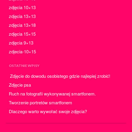
październik 2021
zdjęcia 10×13
wrzesień 2021
zdjęcia 13×13
sierpień 2021
zdjęcia 13×18
lipiec 2021
zdjęcia 15×15
czerwiec 2021
zdjęcia 9×13
maj 2021
zdjecia-10×15
kwiecień 2021
marzec 2021
OSTATNIE WPISY
luty 2021
Zdjęcie do dowodu osobistego gdzie najlepiej zrobić!
styczeń 2021
Zdjęcie psa
grudzień 2020
Ruch na fotografii wykonywanej smartfonem.
listopad 2020
Tworzenie portretów smartfonem
październik 2020
Dlaczego warto wywołać swoje zdjęcia?
wrzesień 2020
sierpień 2020
lipiec 2020