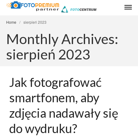
Wywoływanie
FOTOPREMIU
zdjęć online od
15gr
Home
/
sierpień 2023
Wywoływanie zdjęć
Monthly Archives:
odbitki Tarnów
Cennik zdjęć
sierpień 2023
Punkty odbioru zdjęć
Promocje
Pomoc
Jak fotografować
Formaty zdjęć
smartfonem, aby
Porady
Kontakt
zdjęcia nadawały się
współpraca
do wydruku?