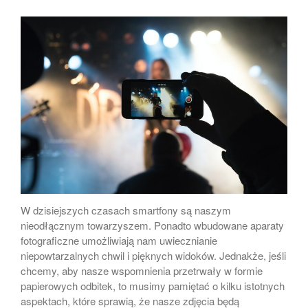
Zdjęcie do dowodu osobistego
gdzie najlepiej zrobić!
Zdjęcie psa
Ruch na fotografii wykonywanej
smartfonem.
Tworzenie portretów
smartfonem
Dlaczego warto wywołać swoje
W dzisiejszych czasach smartfony są naszym
zdjęcia?
nieodłącznym towarzyszem. Ponadto wbudowane aparaty
fotograficzne umożliwiają nam uwiecznianie
niepowtarzalnych chwil i pięknych widoków. Jednakże, jeśli
chcemy, aby nasze wspomnienia przetrwały w formie
marzec 2025
papierowych odbitek, to musimy pamiętać o kilku istotnych
luty 2025
aspektach, które sprawią, że nasze zdjęcia będą