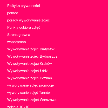
styczeń 2023
Polityka prywatności
grudzień 2022
pomoc
listopad 2022
porady wywoływanie zdjęć
październik 2022
Punkty odbioru zdjęć
wrzesień 2022
Strona główna
sierpień 2022
współpraca
lipiec 2022
Wywoływanie zdjęć Białystok
czerwiec 2022
Wywoływanie zdjęć Bydgoszcz
maj 2022
Wywoływanie zdjęć Kraków
kwiecień 2022
Wywoływanie zdjęć Łódź
marzec 2022
Wywoływanie zdjęć Poznań
luty 2022
wywoływanie zdjęć promocje
styczeń 2022
wywoływanie zdjęć Tarnów
grudzień 2021
Wywoływanie zdjęć Warszawa
listopad 2021
zdjecia 10×10