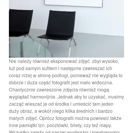
sierpień 2020
lipiec 2020
czerwiec 2020
maj 2018
Nie należy również eksponować zdjęć zbyt wysoko,
Porady
tuż pod samym sufitem i następnie zawieszać ich
Uncategorized
coraz niżej w stronę podłogi, ponieważ nie wygląda to
dobrze i duża część fotografii jest mało widoczna.
Chaotycznie zawieszone zdjęcia również mogą
wyglądać harmonijnie. Jednak aby to uzyskać, musimy
Zaloguj się
zacząć wieszać je od środka i umieścić tam jeden
Kanał wpisów
duży obraz, a wokół niego kilka średnich i bardzo
Kanał komentarzy
małych zdjęć. Oprócz fotografii można powiesić także
inne pamiątki tzn. pocztówki, bilety, czy też mapy.
WordPress.org
Wszystko zależy od naszej wyobraźni i kreatywności.