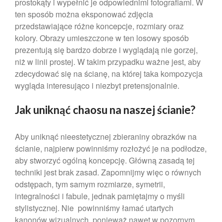
prostokąty i wypełnić je odpowiednimi fotografiami. W
marzec 2023
ten sposób można eksponować zdjęcia
luty 2023
przedstawiające różne koncepcje, rozmiary oraz
styczeń 2023
kolory. Obrazy umieszczone w ten losowy sposób
prezentują się bardzo dobrze i wyglądają nie gorzej,
grudzień 2022
niż w linii prostej. W takim przypadku ważne jest, aby
listopad 2022
zdecydować się na ścianę, na której taka kompozycja
październik 2022
wygląda interesująco i niezbyt pretensjonalnie.
wrzesień 2022
sierpień 2022
Jak uniknąć chaosu na naszej ścianie?
lipiec 2022
Aby uniknąć nieestetycznej zbieraniny obrazków na
czerwiec 2022
ścianie, najpierw powinniśmy rozłożyć je na podłodze,
maj 2022
aby stworzyć ogólną koncepcję. Główną zasadą tej
kwiecień 2022
techniki jest brak zasad. Zapomnijmy więc o równych
marzec 2022
odstępach, tym samym rozmiarze, symetrii,
luty 2022
integralności i fabule, jednak pamiętajmy o myśli
stylistycznej. Nie powinniśmy łamać utartych
styczeń 2022
kanonów wizualnych, ponieważ nawet w pozornym,