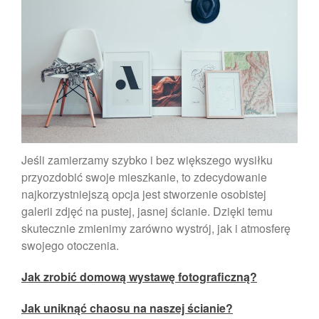
Zdjęcie do dowodu osobistego
gdzie najlepiej zrobić!
Zdjęcie psa
Jeśli zamierzamy szybko i bez większego wysiłku
przyozdobić swoje mieszkanie, to zdecydowanie
Ruch na fotografii wykonywanej
najkorzystniejszą opcja jest stworzenie osobistej
smartfonem.
galerii zdjęć na pustej, jasnej ścianie. Dzięki temu
Tworzenie portretów
skutecznie zmienimy zarówno wystrój, jak i atmosferę
smartfonem
swojego otoczenia.
Dlaczego warto wywołać swoje
zdjęcia?
Jak zrobić domową wystawę fotograficzną?
Jak uniknąć chaosu na naszej ścianie?