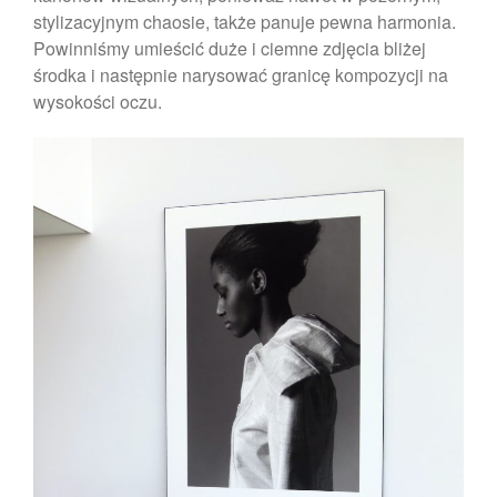
grudzień 2021
stylizacyjnym chaosie, także panuje pewna harmonia.
listopad 2021
Powinniśmy umieścić duże i ciemne zdjęcia bliżej
październik 2021
środka i następnie narysować granicę kompozycji na
wysokości oczu.
wrzesień 2021
sierpień 2021
lipiec 2021
czerwiec 2021
maj 2021
kwiecień 2021
marzec 2021
luty 2021
styczeń 2021
grudzień 2020
listopad 2020
październik 2020
wrzesień 2020