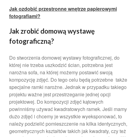
marzec 2025
Jak ozdobić przestronne wnętrze papierowymi
luty 2025
fotografiami?
kwiecień 2024
Jak zrobić domową wystawę
marzec 2024
fotograficzną?
luty 2024
styczeń 2024
Do stworzenia domowej wystawy fotograficznej, do
grudzień 2023
której nie trzeba uszkodzić ścian, potrzebna jest
listopad 2023
narożna sofa, na której możemy postawić swoją
październik 2023
kompozycję zdjęć. Do tego celu będą potrzebne także
wrzesień 2023
specjalne ramki narożne. Jednak w przypadku takiego
projektu ważne jest przestrzeganie jednej opcji
sierpień 2023
projektowej. Do kompozycji zdjęć kątowych
lipiec 2023
powinniśmy używać kwadratowych ramek. Jeśli mamy
czerwiec 2023
dużo zdjęć i chcemy je wszystkie wyeksponować, to
maj 2023
należy podzielić pomieszczenie na kilka identycznych,
geometrycznych kształtów takich jak kwadraty, czy też
kwiecień 2023