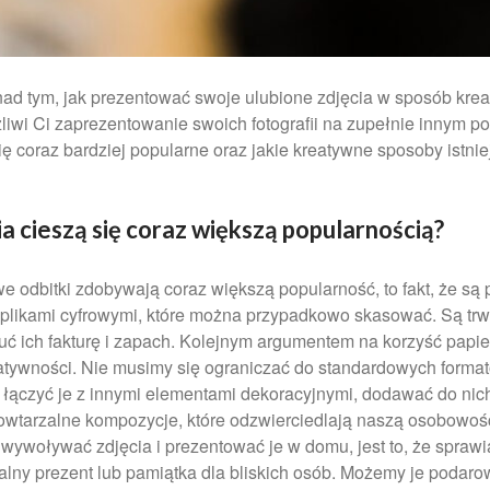
nad tym, jak prezentować swoje ulubione zdjęcia w sposób krea
liwi Ci zaprezentowanie swoich fotografii na zupełnie innym po
się coraz bardziej popularne oraz jakie kreatywne sposoby ist
 cieszą się coraz większą popularnością?
odbitki zdobywają coraz większą popularność, to fakt, że są 
i plikami cyfrowymi, które można przypadkowo skasować. Są t
ć ich fakturę i zapach. Kolejnym argumentem na korzyść papiero
eatywności. Nie musimy się ograniczać do standardowych form
ączyć je z innymi elementami dekoracyjnymi, dodawać do nich n
tarzalne kompozycje, które odzwierciedlają naszą osobowość i 
woływać zdjęcia i prezentować je w domu, jest to, że sprawiaj
alny prezent lub pamiątka dla bliskich osób. Możemy je podarowa