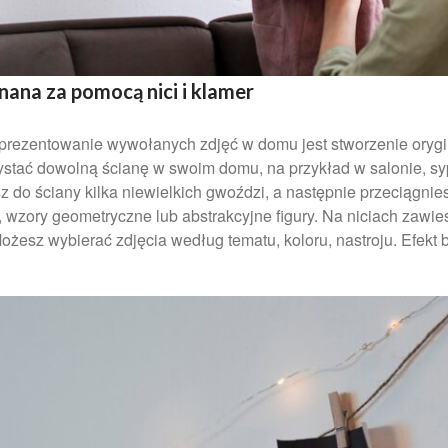
ana za pomocą nici i klamer
rezentowanie wywołanych zdjęć w domu jest stworzenie orygi
stać dowolną ścianę w swoim domu, na przykład w salonie, sypi
esz do ściany kilka niewielkich gwoździ, a następnie przeciągn
e, wzory geometryczne lub abstrakcyjne figury. Na niciach zawi
żesz wybierać zdjęcia według tematu, koloru, nastroju. Efekt b