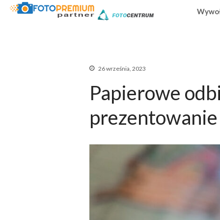
Wywoł
Wywoływanie zdjęć on
FOTOPREMIU
26 września, 2023
Papierowe odbi
prezentowanie