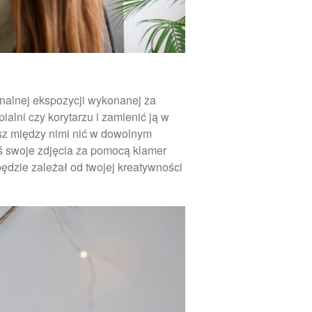
sierpień 2020
lipiec 2020
czerwiec 2020
maj 2018
nalnej ekspozycji wykonanej za
alni czy korytarzu i zamienić ją w
iesz między nimi nić w dowolnym
Porady
eś swoje zdjęcia za pomocą klamer
Uncategorized
ędzie zależał od twojej kreatywności
Zaloguj się
Kanał wpisów
Kanał komentarzy
WordPress.org