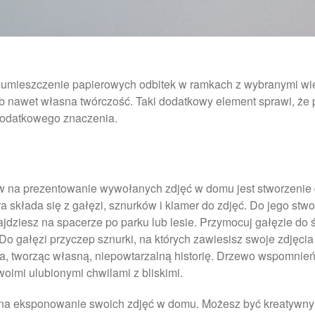
umieszczenie papierowych odbitek w ramkach z wybranymi wier
ub nawet własna twórczość. Taki dodatkowy element sprawi, że pr
 dodatkowego znaczenia.
w na prezentowanie wywołanych zdjęć w domu jest stworzeni
a składa się z gałęzi, sznurków i klamer do zdjęć. Do jego st
ajdziesz na spacerze po parku lub lesie. Przymocuj gałęzie do
 Do gałęzi przyczep sznurki, na których zawiesisz swoje zdjęc
cia, tworząc własną, niepowtarzalną historię. Drzewo wspomnień 
woimi ulubionymi chwilami z bliskimi.
 na eksponowanie swoich zdjęć w domu. Możesz być kreatywny i 