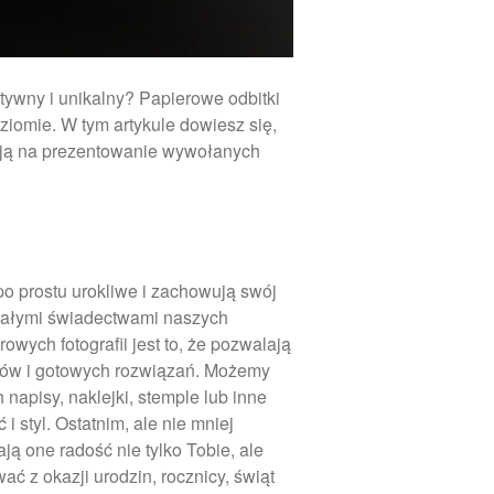
marzec 2025
luty 2025
kwiecień 2024
tywny i unikalny? Papierowe odbitki
marzec 2024
ziomie. W tym artykule dowiesz się,
luty 2024
nieją na prezentowanie wywołanych
styczeń 2024
grudzień 2023
listopad 2023
październik 2023
po prostu urokliwe i zachowują swój
wrzesień 2023
rwałymi świadectwami naszych
sierpień 2023
wych fotografii jest to, że pozwalają
atów i gotowych rozwiązań. Możemy
lipiec 2023
apisy, naklejki, stemple lub inne
czerwiec 2023
styl. Ostatnim, ale nie mniej
maj 2023
ą one radość nie tylko Tobie, ale
kwiecień 2023
ć z okazji urodzin, rocznicy, świąt