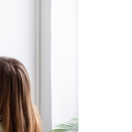
listopad 2021
październik 2021
wrzesień 2021
sierpień 2021
lipiec 2021
czerwiec 2021
maj 2021
kwiecień 2021
marzec 2021
luty 2021
styczeń 2021
grudzień 2020
listopad 2020
październik 2020
wrzesień 2020