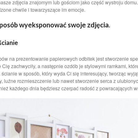
asze zdjęcia znajomym lub gościom jako część wystroju domu. 
dzone chwile i towarzyszące im emocje.
sposób wyeksponować swoje zdjęcia.
ścianie
ów na prezentowanie papierowych odbitek jest stworzenie spers
ie Cię zachwyciły, a następnie ozdób je stylowymi ramkami, kt
 ścianie w sposób, który wyda Ci się interesujący, tworząc w
, luźne rozmieszczenie lub nawet stworzenie serca z ulubionyc
wnież każdego dnia będziesz czerpać radość z powracających 