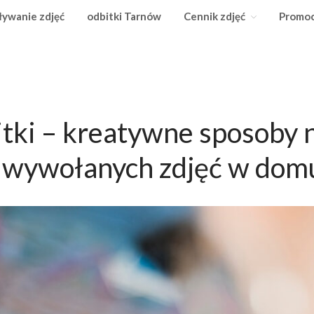
ywanie zdjęć
odbitki Tarnów
Cennik zdjęć
Promoc
line od 15gr
M
tki – kreatywne sposoby 
 wywołanych zdjęć w dom