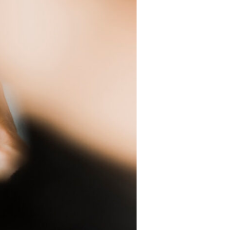
Zdjęcie do dowodu osobistego
gdzie najlepiej zrobić!
Zdjęcie psa
Ruch na fotografii wykonywanej
smartfonem.
Tworzenie portretów
smartfonem
Dlaczego warto wywołać swoje
zdjęcia?