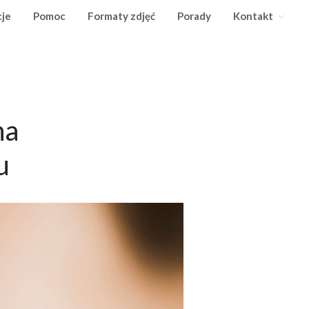
je
Pomoc
Formaty zdjęć
Porady
Kontakt
Wywoływanie zdjęć
na
odbitki Tarnów
Cennik zdjęć
u
Punkty odbioru zdjęć
Promocje
Pomoc
Formaty zdjęć
Porady
Kontakt
współpraca