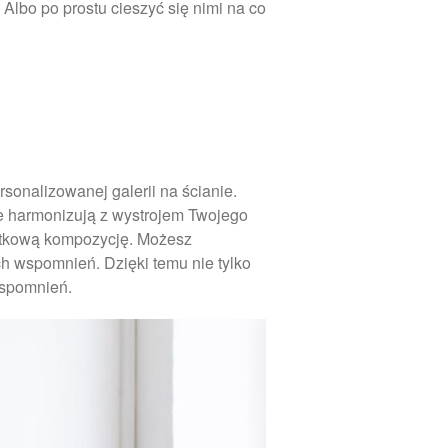
marzec 2023
Albo po prostu cieszyć się nimi na co
luty 2023
styczeń 2023
grudzień 2022
listopad 2022
październik 2022
wrzesień 2022
onalizowanej galerii na ścianie.
sierpień 2022
óre harmonizują z wystrojem Twojego
yjątkową kompozycję. Możesz
lipiec 2022
h wspomnień. Dzięki temu nie tylko
czerwiec 2022
wspomnień.
maj 2022
kwiecień 2022
marzec 2022
luty 2022
styczeń 2022
grudzień 2021