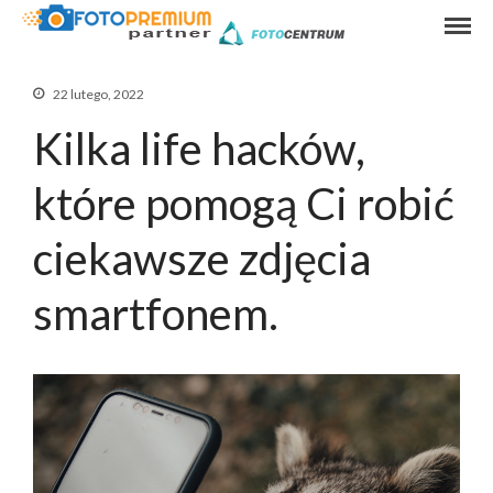
Wywoływanie
FOTOPREMIU
zdjęć online od
15gr
22 lutego, 2022
Kilka life hacków,
Wywoływanie zdjęć
które pomogą Ci robić
odbitki Tarnów
ciekawsze zdjęcia
Cennik zdjęć
Punkty odbioru zdjęć
smartfonem.
Promocje
Pomoc
Formaty zdjęć
Porady
Kontakt
współpraca