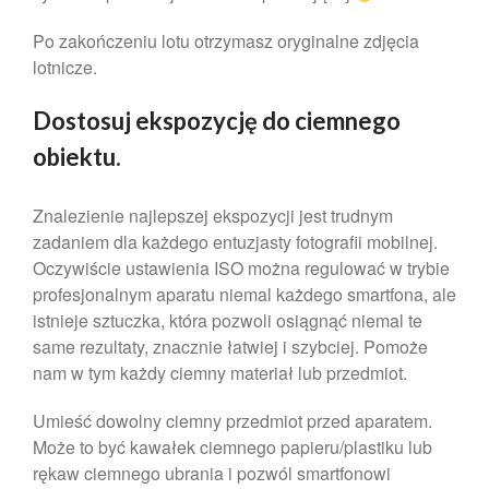
grudzień 2021
Po zakończeniu lotu otrzymasz oryginalne zdjęcia
listopad 2021
lotnicze.
październik 2021
wrzesień 2021
Dostosuj ekspozycję do ciemnego
sierpień 2021
obiektu.
lipiec 2021
czerwiec 2021
Znalezienie najlepszej ekspozycji jest trudnym
maj 2021
zadaniem dla każdego entuzjasty fotografii mobilnej.
Oczywiście ustawienia ISO można regulować w trybie
kwiecień 2021
profesjonalnym aparatu niemal każdego smartfona, ale
marzec 2021
istnieje sztuczka, która pozwoli osiągnąć niemal te
luty 2021
same rezultaty, znacznie łatwiej i szybciej. Pomoże
styczeń 2021
nam w tym każdy ciemny materiał lub przedmiot.
grudzień 2020
Umieść dowolny ciemny przedmiot przed aparatem.
listopad 2020
Może to być kawałek ciemnego papieru/plastiku lub
październik 2020
rękaw ciemnego ubrania i pozwól smartfonowi