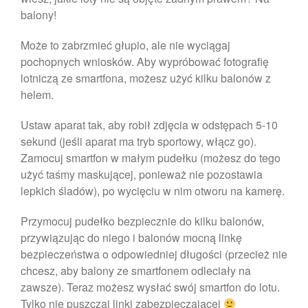
marzec 2023
balony!
luty 2023
Może to zabrzmieć głupio, ale nie wyciągaj
styczeń 2023
pochopnych wniosków. Aby wypróbować fotografię
grudzień 2022
lotniczą ze smartfona, możesz użyć kilku balonów z
listopad 2022
helem.
październik 2022
Ustaw aparat tak, aby robił zdjęcia w odstępach 5-10
wrzesień 2022
sekund (jeśli aparat ma tryb sportowy, włącz go).
sierpień 2022
Zamocuj smartfon w małym pudełku (możesz do tego
lipiec 2022
użyć taśmy maskującej, ponieważ nie pozostawia
lepkich śladów), po wycięciu w nim otworu na kamerę.
czerwiec 2022
maj 2022
Przymocuj pudełko bezpiecznie do kilku balonów,
kwiecień 2022
przywiązując do niego i balonów mocną linkę
bezpieczeństwa o odpowiedniej długości (przecież nie
marzec 2022
chcesz, aby balony ze smartfonem odleciały na
luty 2022
zawsze). Teraz możesz wysłać swój smartfon do lotu.
styczeń 2022
Tylko nie puszczaj linki zabezpieczającej