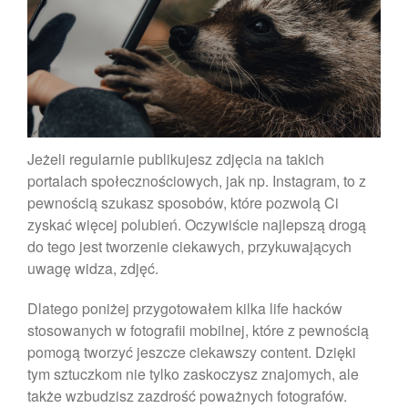
Jeżeli regularnie publikujesz zdjęcia na takich
Zdjęcie do dowodu osobistego
portalach społecznościowych, jak np. Instagram, to z
gdzie najlepiej zrobić!
pewnością szukasz sposobów, które pozwolą Ci
Zdjęcie psa
zyskać więcej polubień. Oczywiście najlepszą drogą
Ruch na fotografii wykonywanej
do tego jest tworzenie ciekawych, przykuwających
smartfonem.
uwagę widza, zdjęć.
Tworzenie portretów
smartfonem
Dlatego poniżej przygotowałem kilka life hacków
Dlaczego warto wywołać swoje
stosowanych w fotografii mobilnej, które z pewnością
zdjęcia?
pomogą tworzyć jeszcze ciekawszy content. Dzięki
tym sztuczkom nie tylko zaskoczysz znajomych, ale
także wzbudzisz zazdrość poważnych fotografów.