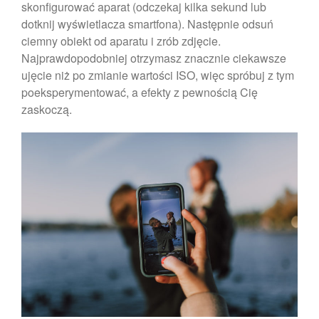
wrzesień 2020
skonfigurować aparat (odczekaj kilka sekund lub
dotknij wyświetlacza smartfona). Następnie odsuń
sierpień 2020
ciemny obiekt od aparatu i zrób zdjęcie.
lipiec 2020
Najprawdopodobniej otrzymasz znacznie ciekawsze
czerwiec 2020
ujęcie niż po zmianie wartości ISO, więc spróbuj z tym
maj 2018
poeksperymentować, a efekty z pewnością Cię
zaskoczą.
Porady
Uncategorized
Zaloguj się
Kanał wpisów
Kanał komentarzy
WordPress.org