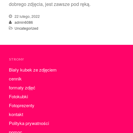
dobrego zdjęcia, jest zawsze pod ręką.
22 lutego, 2022
admin6086
Uncategorized
STRONY
Biały kubek ze zdjęciem
cennik
formaty zdjęć
Fotokubki
Fotoprezenty
kontakt
Polityka prywatności
pomoc