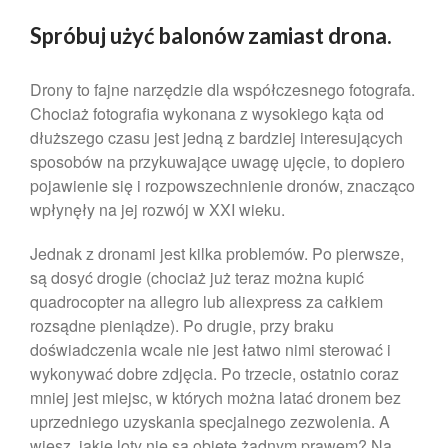
marzec 2025
Spróbuj użyć balonów zamiast drona.
luty 2025
kwiecień 2024
Drony to fajne narzędzie dla współczesnego fotografa.
marzec 2024
Chociaż fotografia wykonana z wysokiego kąta od
dłuższego czasu jest jedną z bardziej interesujących
luty 2024
sposobów na przykuwające uwagę ujęcie, to dopiero
styczeń 2024
pojawienie się i rozpowszechnienie dronów, znacząco
grudzień 2023
wpłynęły na jej rozwój w XXI wieku.
listopad 2023
Jednak z dronami jest kilka problemów. Po pierwsze,
październik 2023
są dosyć drogie (chociaż już teraz można kupić
wrzesień 2023
quadrocopter na allegro lub aliexpress za całkiem
sierpień 2023
rozsądne pieniądze). Po drugie, przy braku
lipiec 2023
doświadczenia wcale nie jest łatwo nimi sterować i
wykonywać dobre zdjęcia. Po trzecie, ostatnio coraz
czerwiec 2023
mniej jest miejsc, w których można latać dronem bez
maj 2023
uprzedniego uzyskania specjalnego zezwolenia. A
kwiecień 2023
wiesz, jakie loty nie są objęte żadnym prawem? Na