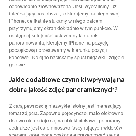
odpowiednio zrównoważona. Jeśli wybraliśmy już
listopad 2021
interesujący nas obszar, to kierujemy na niego swój
październik 2021
iPhone, delikatnie stukamy w niego palcem i
wrzesień 2021
przytrzymujemy ekran dokładnie w tym punkcie. W
sierpień 2021
następnej kolejności ustawiamy kierunek
panoramowania, kierujemy iPhone na pozycję
lipiec 2021
początkową i przesuwamy w kierunku pozycji
czerwiec 2021
końcowej. Kolejno naciskamy spust migawki i zdjęcie
maj 2021
gotowe.
kwiecień 2021
Jakie dodatkowe czynniki wpływają na
marzec 2021
luty 2021
dobrą jakość zdjęć panoramicznych?
styczeń 2021
Z całą pewnością niezwykle istotny jest interesujący
grudzień 2020
temat zdjęcia. Zapewne pojedyncze, mało efektowne
listopad 2020
drzewo nie nadaje się na obiekt ciekawej panoramy.
październik 2020
Jednakże jest całe mnóstwo fascynujących widoków i
wrzesień 2020
scenerii, które mogą doskonale prezentować się na