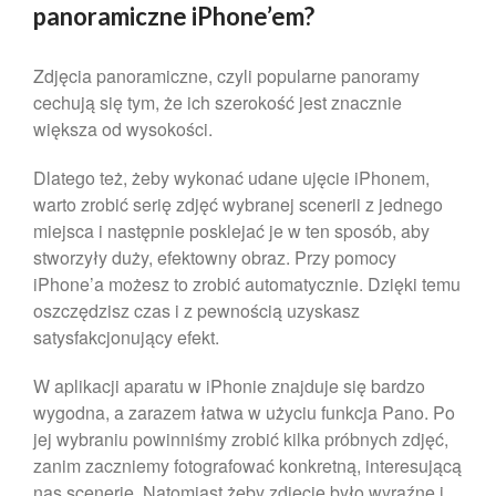
marzec 2025
panoramiczne iPhone’em?
luty 2025
Zdjęcia panoramiczne, czyli popularne panoramy
kwiecień 2024
cechują się tym, że ich szerokość jest znacznie
marzec 2024
większa od wysokości.
luty 2024
styczeń 2024
Dlatego też, żeby wykonać udane ujęcie iPhonem,
warto zrobić serię zdjęć wybranej scenerii z jednego
grudzień 2023
miejsca i następnie posklejać je w ten sposób, aby
listopad 2023
stworzyły duży, efektowny obraz. Przy pomocy
październik 2023
iPhone’a możesz to zrobić automatycznie. Dzięki temu
wrzesień 2023
oszczędzisz czas i z pewnością uzyskasz
sierpień 2023
satysfakcjonujący efekt.
lipiec 2023
W aplikacji aparatu w iPhonie znajduje się bardzo
czerwiec 2023
wygodna, a zarazem łatwa w użyciu funkcja Pano. Po
maj 2023
jej wybraniu powinniśmy zrobić kilka próbnych zdjęć,
zanim zaczniemy fotografować konkretną, interesującą
kwiecień 2023
nas scenerię. Natomiast żeby zdjęcie było wyraźne i