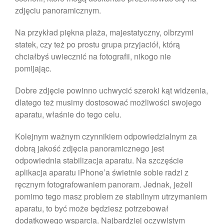
zdjęciu panoramicznym.
sierpień 2020
lipiec 2020
Na przykład piękna plaża, majestatyczny, olbrzymi
czerwiec 2020
statek, czy też po prostu grupa przyjaciół, którą
maj 2018
chciałbyś uwiecznić na fotografii, nikogo nie
pomijając.
Dobre zdjęcie powinno uchwycić szeroki kąt widzenia,
Porady
dlatego też musimy dostosować możliwości swojego
aparatu, właśnie do tego celu.
Uncategorized
Kolejnym ważnym czynnikiem odpowiedzialnym za
dobrą jakość zdjęcia panoramicznego jest
odpowiednia stabilizacja aparatu. Na szczęście
Zaloguj się
aplikacja aparatu iPhone’a świetnie sobie radzi z
Kanał wpisów
ręcznym fotografowaniem panoram. Jednak, jeżeli
Kanał komentarzy
pomimo tego masz problem ze stabilnym utrzymaniem
WordPress.org
aparatu, to być może będziesz potrzebował
dodatkowego wsparcia. Najbardziej oczywistym