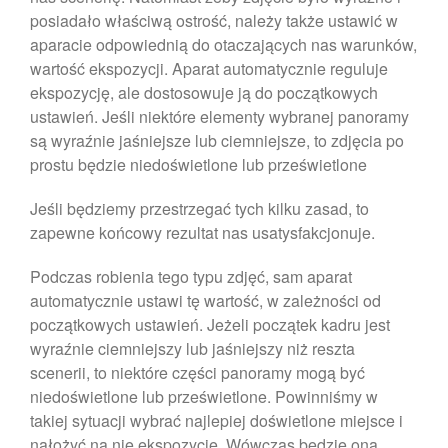
marzec 2023
posiadało właściwą ostrość, należy także ustawić w
luty 2023
aparacie odpowiednią do otaczających nas warunków,
styczeń 2023
wartość ekspozycji. Aparat automatycznie reguluje
grudzień 2022
ekspozycję, ale dostosowuje ją do początkowych
ustawień. Jeśli niektóre elementy wybranej panoramy
listopad 2022
są wyraźnie jaśniejsze lub ciemniejsze, to zdjęcia po
październik 2022
prostu będzie niedoświetlone lub prześwietlone
wrzesień 2022
Jeśli będziemy przestrzegać tych kilku zasad, to
sierpień 2022
zapewne końcowy rezultat nas usatysfakcjonuje.
lipiec 2022
czerwiec 2022
Podczas robienia tego typu zdjęć, sam aparat
maj 2022
automatycznie ustawi tę wartość, w zależności od
początkowych ustawień. Jeżeli początek kadru jest
kwiecień 2022
wyraźnie ciemniejszy lub jaśniejszy niż reszta
marzec 2022
scenerii, to niektóre części panoramy mogą być
luty 2022
niedoświetlone lub prześwietlone. Powinniśmy w
styczeń 2022
takiej sytuacji wybrać najlepiej doświetlone miejsce i
nałożyć na nie ekspozycję. Wówczas będzie ona
grudzień 2021