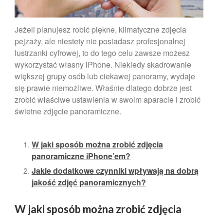
Jeżeli planujesz robić piękne, klimatyczne zdjęcia
pejzaży, ale niestety nie posiadasz profesjonalnej
lustrzanki cyfrowej, to do tego celu zawsze możesz
wykorzystać własny iPhone. Niekiedy skadrowanie
większej grupy osób lub ciekawej panoramy, wydaje
Zdjęcie do dowodu osobistego
się prawie niemożliwe. Właśnie dlatego dobrze jest
gdzie najlepiej zrobić!
zrobić właściwe ustawienia w swoim aparacie i zrobić
Zdjęcie psa
świetne zdjęcie panoramiczne.
Ruch na fotografii wykonywanej
smartfonem.
Tworzenie portretów
W jaki sposób można zrobić zdjęcia
smartfonem
panoramiczne iPhone’em?
Dlaczego warto wywołać swoje
Jakie dodatkowe czynniki wpływają na dobrą
zdjęcia?
jakość zdjęć panoramicznych?
W jaki sposób można zrobić zdjęcia